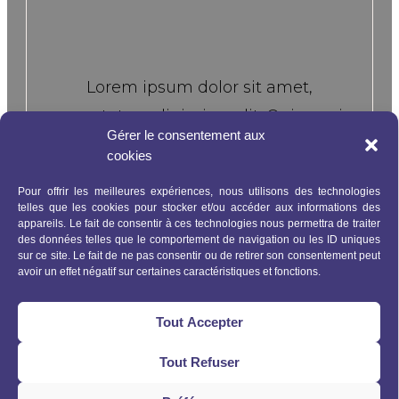
Lorem ipsum dolor sit amet,
consectetur adipiscing elit. Quisque in
Gérer le consentement aux
tempor nulla. Etiam nec vulputate
cookies
odionec vitae sem ornare, hedrerit
Pour offrir les meilleures expériences, nous utilisons des technologies
tortor all eget, vestibulum libero
telles que les cookies pour stocker et/ou accéder aux informations des
appareils. Le fait de consentir à ces technologies nous permettra de traiter
auisque in exllert ante bladit mollis.
des données telles que le comportement de navigation ou les ID uniques
Sndisse imperdiet erat lorem, at
sur ce site. Le fait de ne pas consentir ou de retirer son consentement peut
avoir un effet négatif sur certaines caractéristiques et fonctions.
tempor nisi cursus seder.
Tout Accepter
Tout Refuser